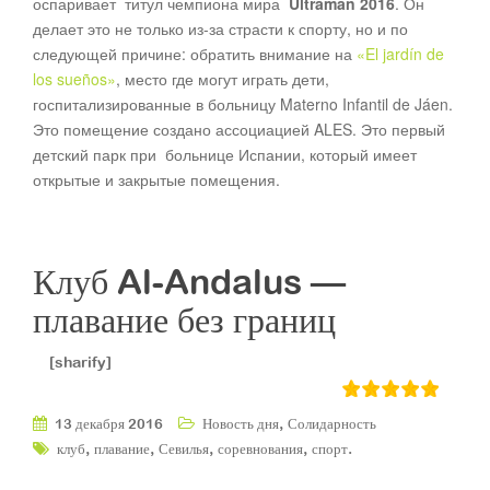
оспаривает титул чемпиона мира
Ultraman 2016
. Он
делает это не только из-за страсти к спорту, но и по
следующей причине: обратить внимание на
«El jardín de
los sueños»
, место где могут играть дети,
госпитализированные в больницу Materno Infantil de Jáen.
Это помещение создано ассоциацией ALES. Это первый
детский парк при больнице Испании, который имеет
открытые и закрытые помещения.
Клуб Al-Andalus —
плавание без границ
[sharify]
,
13 декабря 2016
Новость дня
Солидарность
,
,
,
,
.
клуб
плавание
Севилья
соревнования
спорт