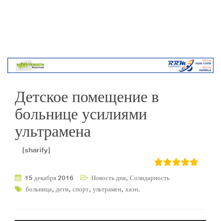
Детское помещение в
больнице усилиями
ультрамена
[sharify]
,
15 декабря 2016
Новость дня
Солидарность
,
,
,
,
.
больница
дети
спорт
ультрамен
хаэн