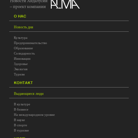
O HAC
Новость дня
Культура
Предпринимательство
Образование
Солидарность
Инновации
Здоровье
Экология
Туризм
KOHTAKT
Выдающиеся люди
В культуре
В бизнесе
На международном уровне
В науке
В спорте
В туризме