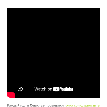
Каждый год в
Севилье
проводится
гонка солидарности в